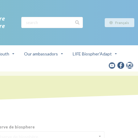
re
Français
re
outh
Our ambassadors
LIFE Biospher'Adapt
erve de biosphere
éserve de biosphère