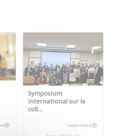
Symposium
international sur la
coll…
re
Learn more
New - 04/01/25