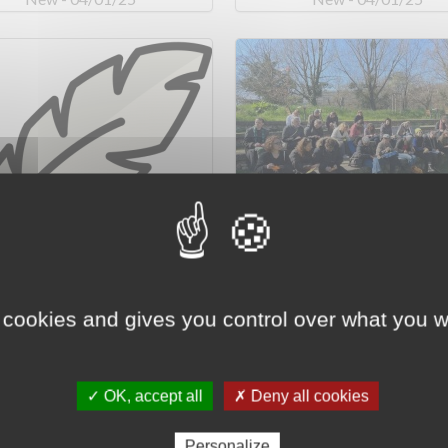
bune à... l'équipe du
Former les acteurs
 France
culturels aux…
 cookies and gives you control over what you w
Learn more
Learn mo
New - 04/01/25
New - 04/01/25
✓ OK, accept all
✗ Deny all cookies
Personalize