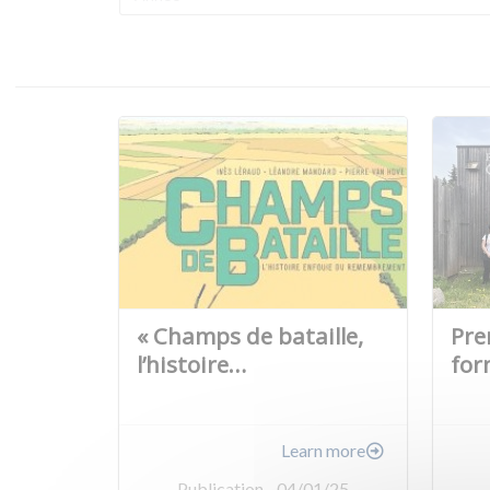
« Champs de bataille,
Pre
l’histoire…
for
Learn more
Publication - 04/01/25