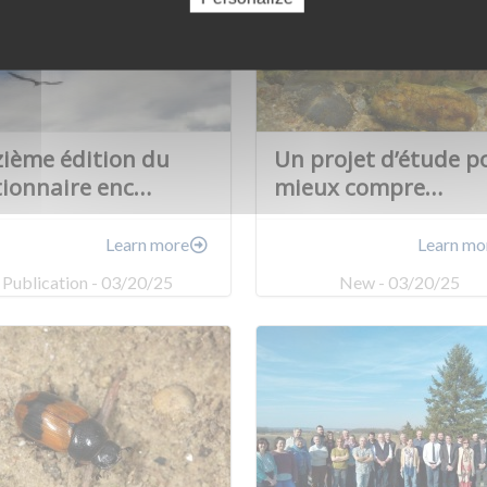
ième édition du
Un projet d’étude p
tionnaire enc…
mieux compre…
Learn more
Learn mo
Publication - 03/20/25
New - 03/20/25