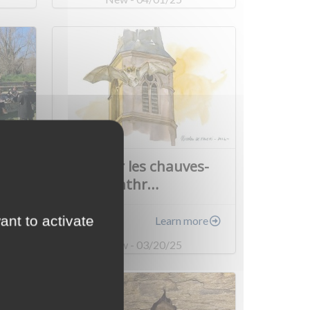
Accueillir les chauves-
souris anthr…
ant to activate
re
Learn more
New - 03/20/25