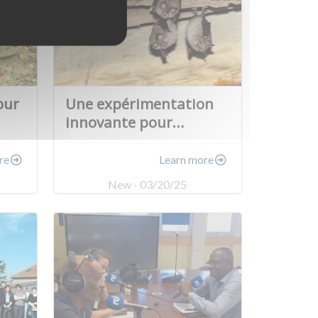
our
Une expérimentation
innovante pour…
re
Learn more
New - 03/20/25