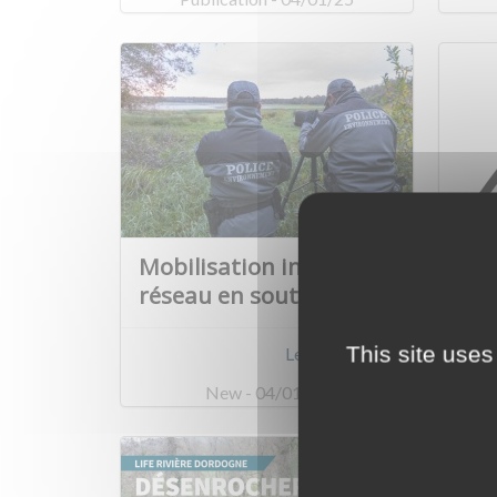
Mobilisation inter-
Tri
réseau en soutien…
MAB
This site uses
Learn more
New - 04/01/25