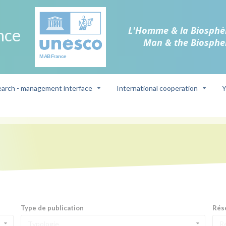
L'Homme & la Biosphè
nce
Man & the Biosphe
arch - management interface
International cooperation
Y
Type de publication
Rés
Typologie
R