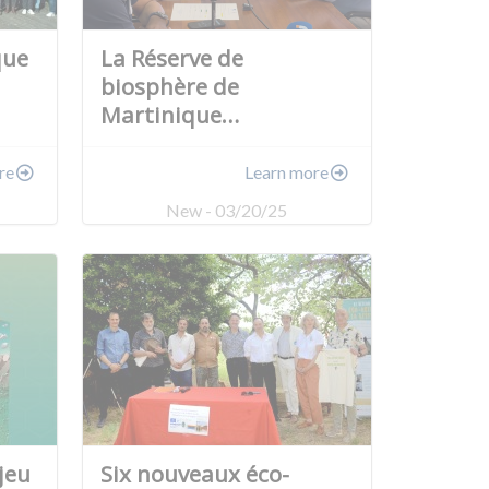
que
La Réserve de
biosphère de
Martinique…
re
Learn more
New - 03/20/25
 jeu
Six nouveaux éco-