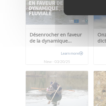
Désenrocher en faveur
Onz
de la dynamique…
dic
Learn more
New - 03/20/25