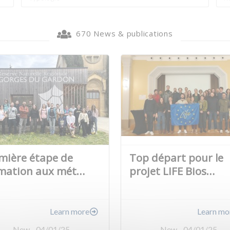
670 News & publications
mière étape de
Top départ pour le
mation aux mét…
projet LIFE Bios…
Learn more
Learn mo
New - 04/01/25
New - 04/01/25