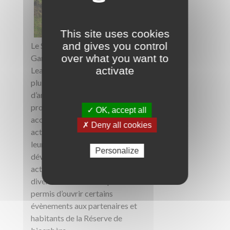
This site uses cookies
and gives you control
Le Syndicat Mixte des Gorges du
over what you want to
Gardon, dans le cadre du projet
activate
Leader ECOOPACT, a organisé
plusieurs événements en cette fin
d’année 2023. L’objectif de ce
programme consistait à
✓ OK, accept all
accompagner le réseau des éco-
✗ Deny all cookies
acteurs dans la mise en place de
leurs engagements en faveur du
Personalize
développement durable de leur
activité et de leur territoire. La
diversité des thématiques ont
permis d’ouvrir certains
évènements aux partenaires et
habitants de la Réserve de