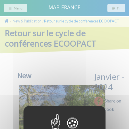
MAB FRANCE
Menu
Fr
New & Publication
Retour sur le cycle de conférences ECOOPACT
/
/
Retour sur le cycle de
conférences ECOOPACT
New
Janvier -
2024
Share on
Facebook