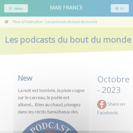
MAB FRANCE
Menu
Fr
New & Publication
Les podcasts du bout du monde
/
/
Les podcasts du bout du monde
New
Octobre
- 2023
La nuit est tombée, la pluie cogne
sur le carreau, le poêle est
Share on
allumé... Bien au chaud, plongez
dans les récits tumultueux des
Facebook