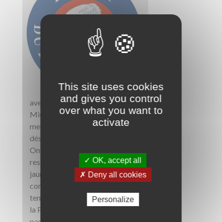
This site uses cookies
and gives you control
aventuriers de la mer d'Iroise.
over what you want to
Michel plonge, foule le sol de la
activate
mer, se balade sur des vaisseaux
déserts, remonte parfois un trésor.
Ondine fournit les meilleurs
✓ OK, accept all
restaurants de la capitale en lieux
jaunes ouessantins et Alain
✗ Deny all cookies
compose avec la pluie et le beau
temps pour mener les passagers de
Personalize
la Penn ar Bed à bon port. Louis a
passé sa vie dans les phares :