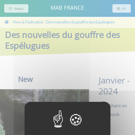
MAB FRANCE
Menu
Fr
New & Publication
Des nouvelles du gouffre des Espélugues
/
/
Des nouvelles du gouffre des
Espélugues
New
Janvier -
2024
Share on
Facebook