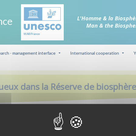
L'Homme & la Biosphè
nce
Man & the Biosphe
arch - management interface
International cooperation
Y
ns la Réserve de biosphère de Moselle Sud
tueux dans la Réserve de biosphèr