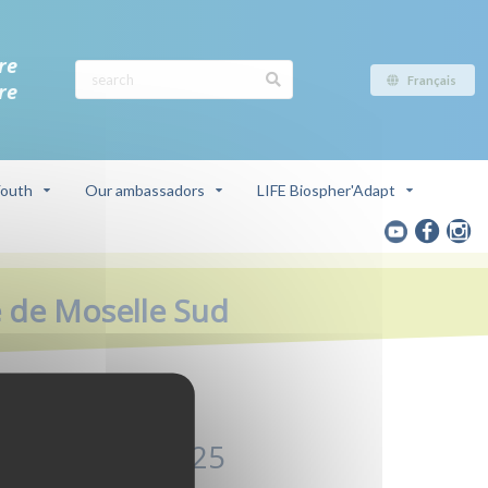
re
Français
re
outh
Our ambassadors
LIFE Biospher'Adapt
e de Moselle Sud
Juillet - 2025