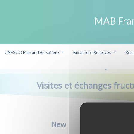
MAB Fra
UNESCO Man and Biosphere
Biosphere Reserves
Rese
New & Publication
Visites et échanges fructueux da
/
/
Visites et échanges fruc
New