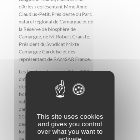
d’Arles, représentant Mme Anne
Claudius-Petit, Présidente du Parc
naturel régional de Camargue et de
la Réserve de biosphère de
Camargue, de M. Robert Crauste,
Président du Syndicat Mixte
Camargue Gardoise et des
représentant de RAMSAR France.
Les lauréats de cette édition 2025
ont été départagés par un jury
d’experts locaux en agronomie,
botanique, apiculture et
naturalistes, qui ont visité les 4
parcelles engagées au printemps
This site uses cookies
2025. Ils ont été récompensés avec
and gives you control
des lots et créations d’artisans
over what you want to
locaux éco-acteurs de la Réserve
activate
de biosphère de Camargue.