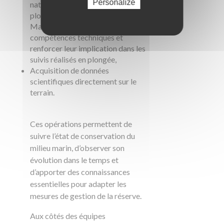
Personalize
naturel régional de Corse par les
plongeurs scientifiques de Stella
Mare, afin de développer leurs
compétences techniques et
renforcer leur implication dans les
suivis réalisés en plongée,
Acquisition de données
scientifiques directement sur le
terrain.
Ces opérations permettent de
suivre l’état de conservation du
milieu marin, d’observer son
évolution dans le temps et
d’apporter des connaissances
essentielles pour adapter les
mesures de gestion de la réserve.
Aux côtés des équipes