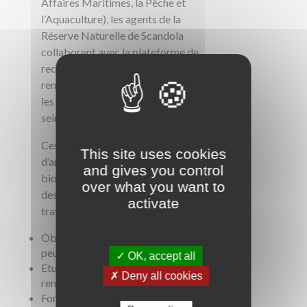
Affaires Maritimes, la Pêche et
l’Aquaculture), les agents de la
Réserve Naturelle de Scandola
collaborent avec la plateforme de
recherche Stella Mare afin de
renforcer les suivis scientifiques et
les compétences techniques au
sein de la réserve.
Ces missions permettent
This site uses cookies
d’améliorer les connaissances sur la
and gives you control
biodiversité marine et l’évolution
over what you want to
des écosystèmes méditerranéens à
activate
travers différentes actions :
Observation et suivi des
peuplements de poissons,
✓ OK, accept all
Etude des habitats marins
✗ Deny all cookies
remarquables,
Formation des agents du Parc