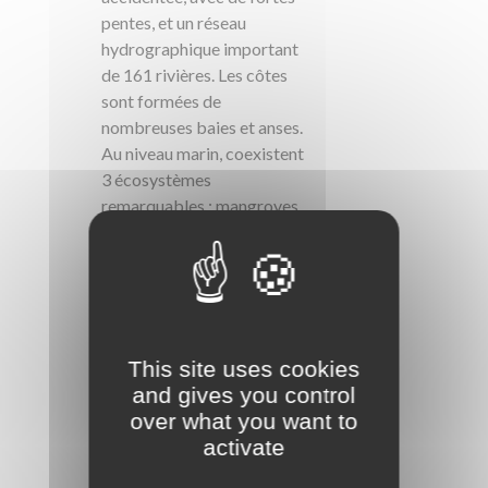
pentes, et un réseau
hydrographique important
de 161 rivières. Les côtes
sont formées de
nombreuses baies et anses.
Au niveau marin, coexistent
3 écosystèmes
remarquables : mangroves,
herbiers et récifs coralliens.
Il en résulte une forte
diversité de paysages et
une riche biodiversité.
This site uses cookies
and gives you control
over what you want to
activate