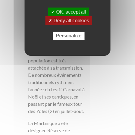
Marquée par son histoire, la
✓ OK, accept all
Martinique offre un
✗ Deny all cookies
patrimoine culturel où se
sont conjuguées les mœurs
Personalize
de multiples continents
pour former ses traditions
et sa culture singulière. La
population est très
attachée à sa transmission.
De nombreux événements
traditionnels rythment
l’année : du festif Carnaval à
Noël et ses cantiques, en
passant par le fameux tour
des Yoles (2) en juillet-août.
La Martinique a été
désignée Réserve de