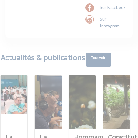
Sur Facebook
Sur
Instagram
Actualités & publications
Tout voir
La
La
Hommage
Constitut