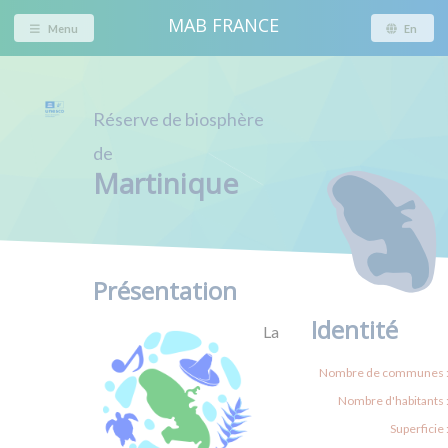
MAB FRANCE
Menu
En
Réserve de biosphère
de
Martinique
Présentation
Identité
La
Nombre de communes 
Nombre d'habitants 
Superficie 