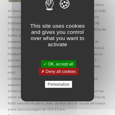
développer des actions
en faveur d’une économie locale fondée sur les gros bois (GB)
des essences autochtones (hêtre, pin, chêne). Il est donc
fondamental de pouvoir connaître cette ressource en GB
This site uses cookies
(>50 cm de diamètre) par essence à l’échelle des 80 000 ha de
and gives you control
forêts du Parc et d’en suivre l’évolution dans le temps,
over what you want to
notamment pour le lancement d’une charte forestière de
activate
territoire. La mise en place d'un réseau de placettes servira à
l’évaluation de la partie forêt de la charte, notamment en ce
qui concerne les divers critères de naturalité des forêts :
✓ OK, accept all
composition en essence, âge des arbres, structure et bois
✗ Deny all cookies
mort.
Ce réseau permettra de relever, sur chaque placette, les
Personalize
aspects dendrométrique et économique pour chaque
essence ainsi que des paramètres biologiques (bois mort au
sol et sur pied). Un réseau de 400 placettes sur 80 000 ha de
forêt sera mis en place, avec un état zéro et un pas de temps
entre deux passages de 10 à 12 ans.