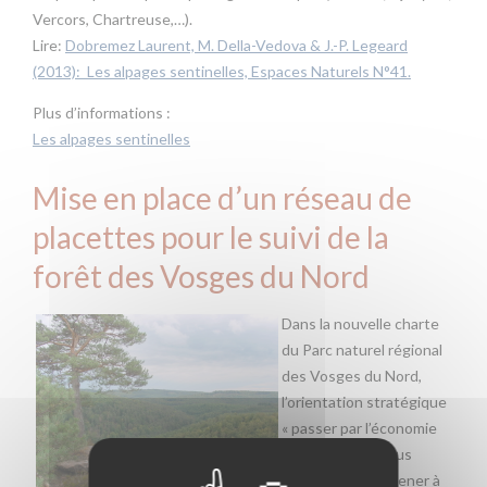
Vercors, Chartreuse,…).
Lire:
Dobremez Laurent, M. Della-Vedova & J.-P. Legeard
(2013): Les alpages sentinelles, Espaces Naturels N°41.
Plus d’informations :
Les alpages sentinelles
Mise en place d’un réseau de
placettes pour le suivi de la
forêt des Vosges du Nord
Dans la nouvelle charte
du Parc naturel régional
des Vosges du Nord,
l’orientation stratégique
« passer par l’économie
pour une forêt plus
naturelle » doit mener à