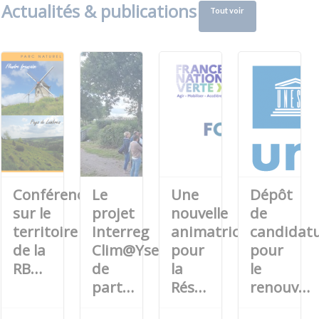
Actualités & publications
Tout voir
Conférence
Le
Une
Dépôt
sur le
projet
nouvelle
de
territoire
Interreg
animatrice
candidat
de la
Clim@YserAa
pour
pour
RB…
de
la
le
part…
Rés…
renouv…