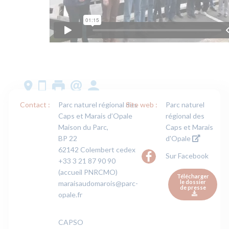
Contact :
Parc naturel régional des
Site web :
Parc naturel
Caps et Marais d’Opale
régional des
Maison du Parc,
Caps et Marais
BP 22
d'Opale
62142 Colembert cedex
Sur Facebook
+33 3 21 87 90 90
(accueil PNRCMO)
Télécharger
le dossier
maraisaudomarois@parc-
de presse
opale.fr
CAPSO