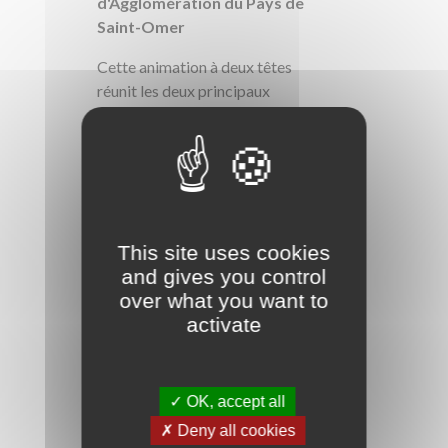
d'Agglomération du Pays de
Saint-Omer
Cette animation à deux têtes
réunit les deux principaux
porteurs de projet. C'est ce
partenariat qui permet le
portage de l'animation
territoriale.
Le territoire s'est doté très
This site uses cookies
récemment d'un conseil
and gives you control
scientifique qui apporte son
over what you want to
expertise et ses
activate
recommandations pour
l'ensemble des projets et pour
les acteurs locaux, en
particulier lors de
✓ OK, accept all
l'élaboration et de la mise en
✗ Deny all cookies
oeuvre du Contrat de Marais