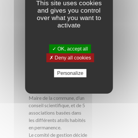
This site uses cookies
tourisme et de l’exploitation
and gives you control
des ressources naturelles
over what you want to
dont ils dépendent.
activate
Structure de
coordination : commune
de Fakarava
✓ OK, accept all
✗ Deny all cookies
La gestion de la réserve de
biosphère de la commune
Personalize
de Fakarava s’articule
autour d’un comité de
gestion présidé par le
Maire de la commune, d’un
conseil scientifique, et de 5
associations basées dans
les différents atolls habités
en permanence.
Le comité de gestion décide