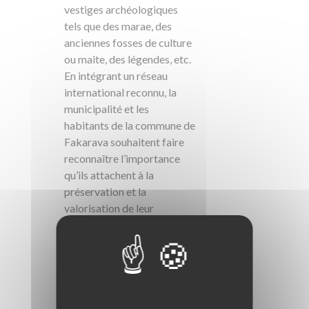
vestiges archéologiques
tels que des marae, des
anciennes fosses de culture
ou maite, des légendes, etc.
En intégrant un réseau
international reconnu, la
municipalité et les
habitants de la commune de
Fakarava souhaitent faire
reconnaître l’importance
qu’ils attachent à la
préservation et la
valorisation de leur
patrimoine naturel et
culturel riche, hérité de leur
ancêtre. Ils s’engagent aussi
à promouvoir un
développement durable des
îles, et notamment du