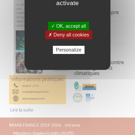
activate
ODD 6 - Eau propre
✓ OK, accept all
ODD 14 - Vie
✗ Deny all cookies
aquatique
Personalize
ODD 13 - Lutte contre
les changements
climatiques
Lire la suite
©MAB FRANCE 2019-2026
intranet
Mentions-légales/crédits/RGPD