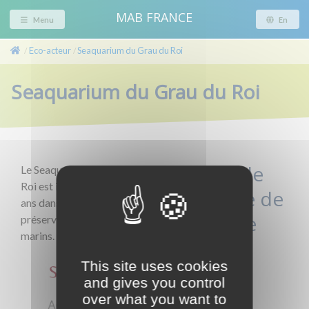
MAB FRANCE
Menu
En
Eco-acteur
Seaquarium du Grau du Roi
/
/
Seaquarium du Grau du Roi
Réserve de
Le Seaquarium du Grau du
Roi est impliqué depuis 20
biosphère de
ans dans des actions de
Camargue
préservation des fonds
marins.
(delta du
This site uses cookies
Rhône)
and gives you control
over what you want to