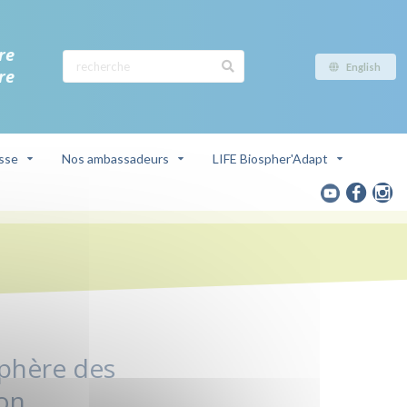
re
English
re
sse
Nos ambassadeurs
LIFE Biospher'Adapt
sphère des
on