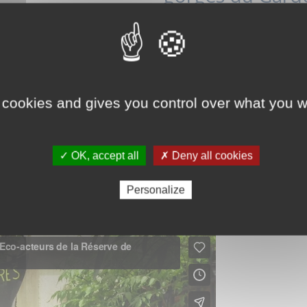
ODD 4 - Education de
ODD 12 - Consommat
 cookies and gives you control over what you w
✓ OK, accept all
✗ Deny all cookies
Personalize