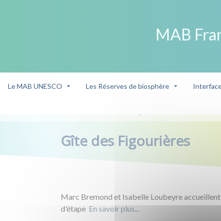
MAB Fra
Le MAB UNESCO
Les Réserves de biosphère
Interfac
Eco-acteur
Gîte des Figourières
/
/
Gîte des Figourières
Marc Bremond et Isabelle Loubeyre accueillent 
d'étape
En savoir plus.
..