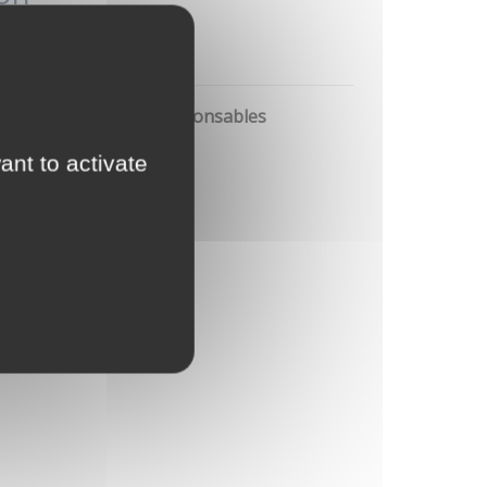
 qualité
ion et production responsables
ant to activate