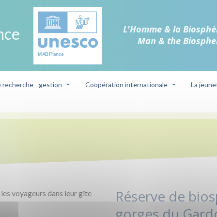
L'Homme & la Biosphè
nce
Man & the Biosphe
e recherche - gestion
Coopération internationale
La jeune
Réserve de bio
les voyageurs dans leur gîte
gorges du Gard