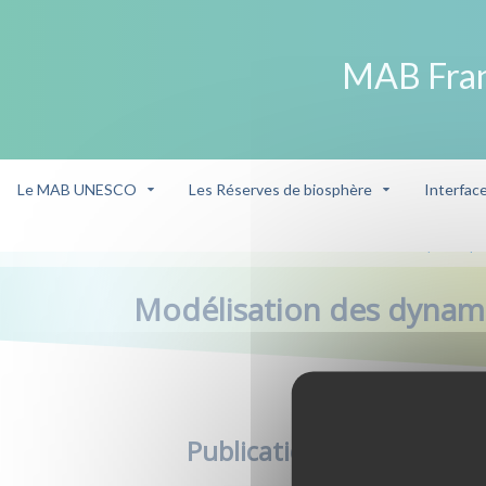
MAB Fra
Le MAB UNESCO
Les Réserves de biosphère
Interfac
Actualité & Publication
Modélisation des dynamiques 
/
/
Modélisation des dynamiq
Publication MAB