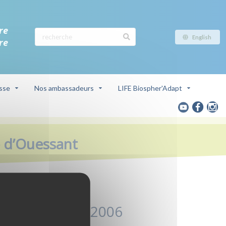
re
English
re
sse
Nos ambassadeurs
LIFE Biospher'Adapt
e d’Ouessant
Octobre - 2006