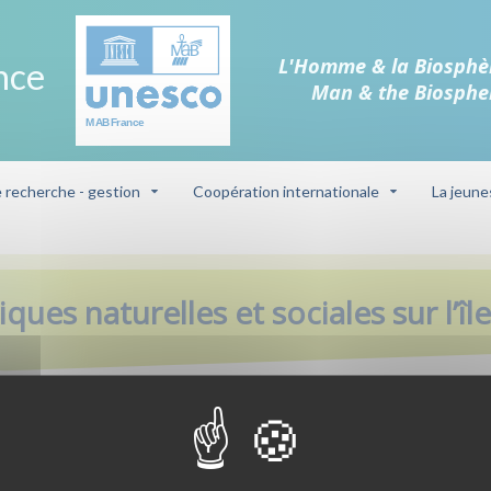
L'Homme & la Biosphè
nce
Man & the Biosphe
e recherche - gestion
Coopération internationale
La jeune
naturelles et sociales sur l’île d’Ouessant
ues naturelles et sociales sur l’îl